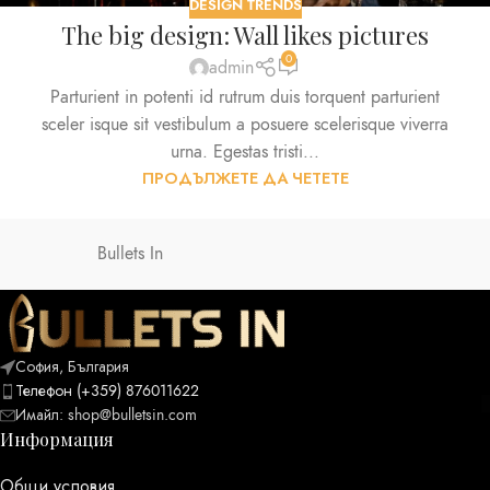
DESIGN TRENDS
The big design: Wall likes pictures
0
admin
Parturient in potenti id rutrum duis torquent parturient
sceler isque sit vestibulum a posuere scelerisque viverra
urna. Egestas tristi...
ПРОДЪЛЖЕТЕ ДА ЧЕТЕТЕ
Bullets In
София, България
Телефон (+359) 876011622
Имайл:
shop@bulletsin.com
Информация
Общи условия