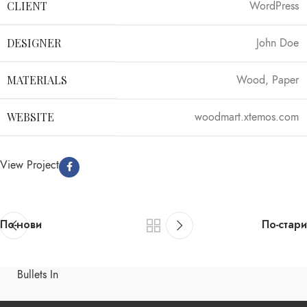
CLIENT
WordPress
DESIGNER
John Doe
MATERIALS
Wood, Paper
WEBSITE
woodmart.xtemos.com
View Project
По-нови
По-стари
Bullets In